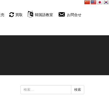
販売
買取
韓国語教室
お問合せ
検
索: