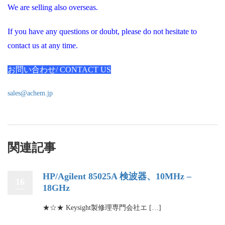
We are selling also overseas.
If you have any questions or doubt, please do not hesitate to
contact us at any time.
お問い合わせ/ CONTACT US
sales@achem.jp
関連記事
HP/Agilent 85025A 検波器、10MHz –
16
18GHz
★☆★ Keysight製修理専門会社エ […]