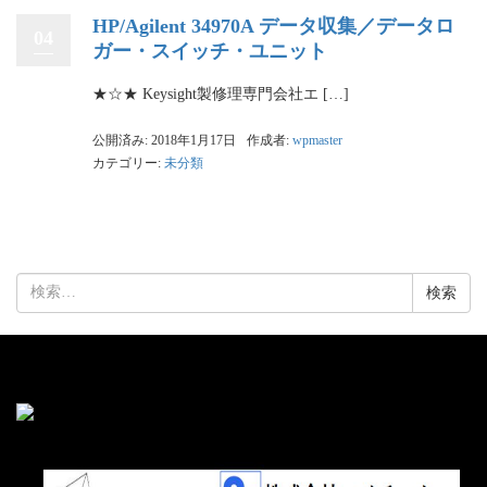
HP/Agilent 34970A データ収集／データロ
04
ガー・スイッチ・ユニット
★☆★ Keysight製修理専門会社エ […]
公開済み: 2018年1月17日
作成者:
wpmaster
カテゴリー:
未分類
検
索: