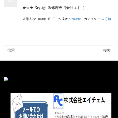
23
★☆★ Keysight製修理専門会社エ […]
公開済み: 2018年7月9日
作成者:
wpmaster
カテゴリー:
未分類
検
索: