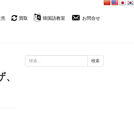
販売
買取
韓国語教室
お問合せ
検
索:
イザ、