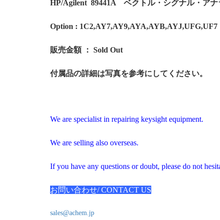
HP/Agilent 89441A ベクトル・シグナル・ア
Option : 1C2,AY7,AY9,AYA,AYB,AYJ,UFG,UF7
販売金額 ： Sold Out
付属品の詳細は写真を参考にしてください。
We are specialist in repairing keysight equipment.
We are selling also overseas.
If you have any questions or doubt, please do not hesita
お問い合わせ/ CONTACT US
sales@achem.jp