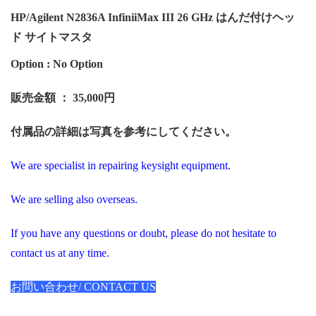
HP/Agilent N2836A InfiniiMax III 26 GHz はんだ付けヘッ
ド サイトマスタ
Option : No Option
販売金額 ： 35,000円
付属品の詳細は写真を参考にしてください。
We are specialist in repairing keysight equipment.
We are selling also overseas.
If you have any questions or doubt, please do not hesitate to
contact us at any time.
お問い合わせ/ CONTACT US