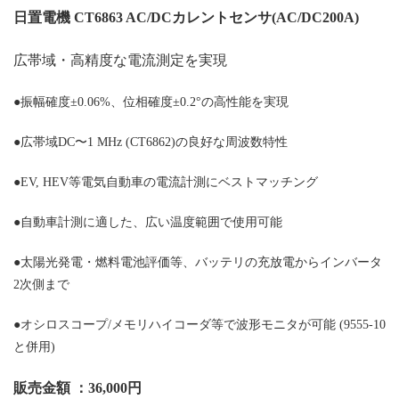
日置電機 CT6863 AC/DCカレントセンサ(AC/DC200A)
広帯域・高精度な電流測定を実現
●振幅確度±0.06%、位相確度±0.2°の高性能を実現
●広帯域DC〜1 MHz (CT6862)の良好な周波数特性
●EV, HEV等電気自動車の電流計測にベストマッチング
●自動車計測に適した、広い温度範囲で使用可能
●太陽光発電・燃料電池評価等、バッテリの充放電からインバータ
2次側まで
●オシロスコープ/メモリハイコーダ等で波形モニタが可能 (9555-10
と併用)
販売金額 ：36,000円