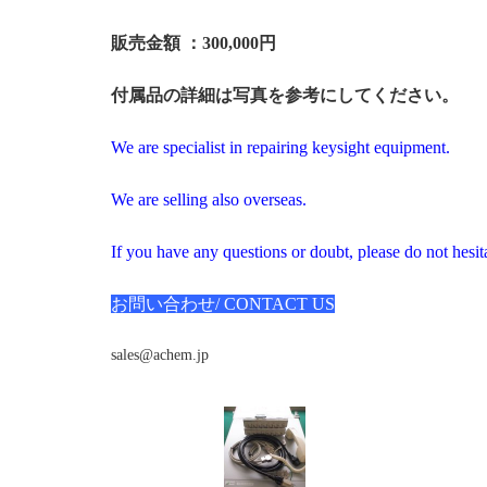
販売金額 ：300
,000円
付属品の詳細は写真を参考にしてください。
We are specialist in repairing keysight equipment.
We are selling also overseas.
If you have any questions or doubt, please do not hesita
お問い合わせ/ CONTACT US
sales@achem.jp