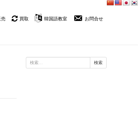
販売
買取
韓国語教室
お問合せ
検
索: