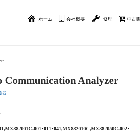
ホーム
会社概要
修理
中古
zer
o Communication Analyzer
定器
r
,MX882001C-001･011･041,MX882010C,MX882050C-002･