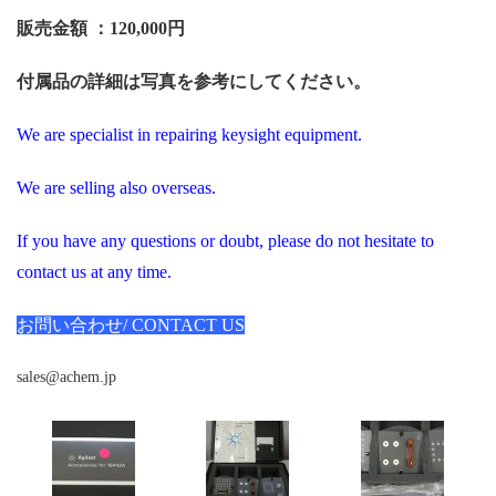
販売金額 ：12
0,000円
付属品の詳細は写真を参考にしてください。
We are specialist in repairing keysight equipment.
We are selling also overseas.
If you have any questions or doubt, please do not hesitate to
contact us at any time.
お問い合わせ/ CONTACT US
sales@achem.jp