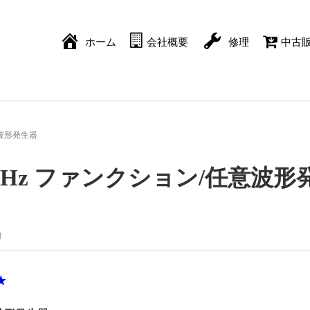
ホーム
会社概要
修理
中古
任意波形発生器
0A 15MHz ファンクション/任意波
類
★