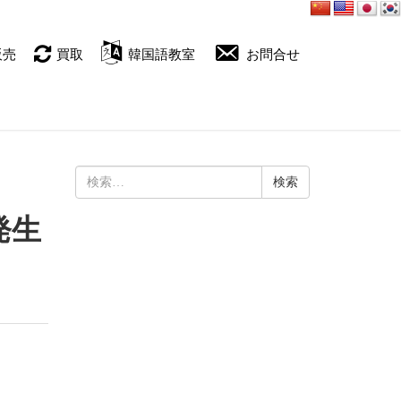
販売
買取
韓国語教室
お問合せ
検
索:
形発生