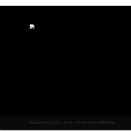
Habakiri theme by
モンキーレンチ
Powered by
WordPress