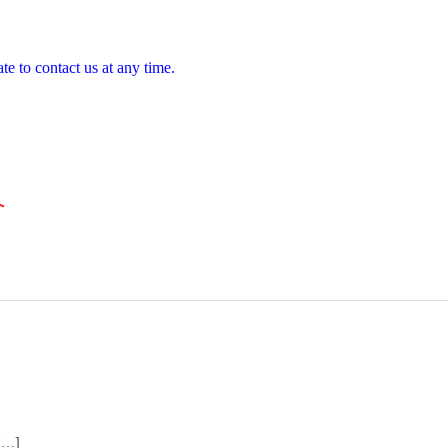
te to contact us at any time.
へ
[…]