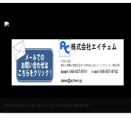
Habakiri theme by
モンキーレンチ
Powered by
WordPress