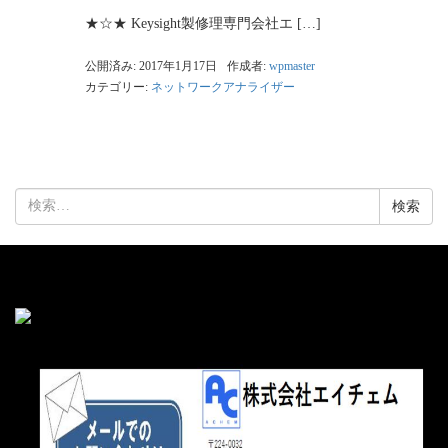
★☆★ Keysight製修理専門会社エ […]
公開済み: 2017年1月17日
作成者:
wpmaster
カテゴリー:
ネットワークアナライザー
検
索: