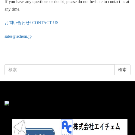
If you have any questions or doubt, please do not hesitate to contact us at
any time.
お問い合わせ/ CONTACT US
sales@achem.jp
検
索: