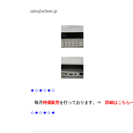
sales@achem.jp
★☆★☆★☆
毎月
特価販売
を行っております。⇒
詳細はこちら
☆★☆★☆★