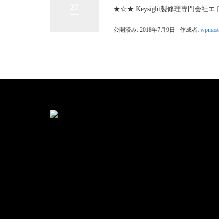
27
★☆★ Keysight製修理専門会社エ 
公開済み: 2018年7月9日
作成者:
wpmast