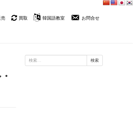
販売
買取
韓国語教室
お問合せ
検
索:
ル・