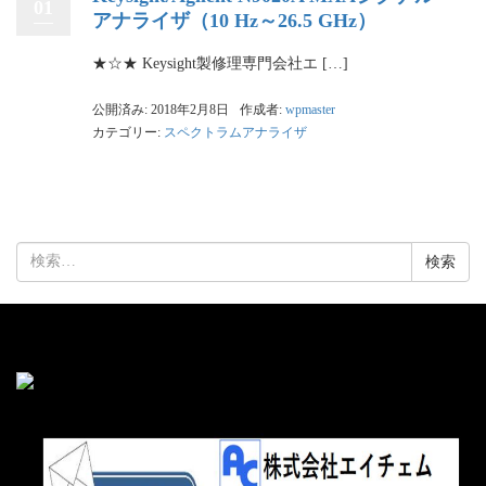
01
アナライザ（10 Hz～26.5 GHz）
★☆★ Keysight製修理専門会社エ […]
公開済み: 2018年2月8日
作成者:
wpmaster
カテゴリー:
スペクトラムアナライザ
検
索: