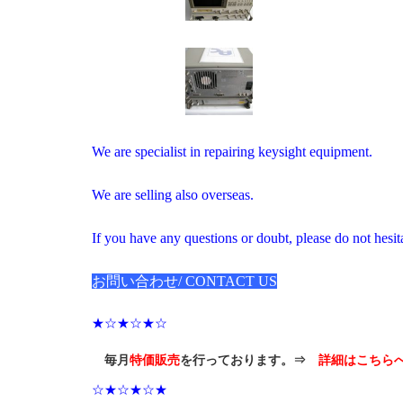
We are specialist in repairing keysight equipment.
We are selling also overseas.
If you have any questions or doubt, please do not hesita
お問い合わせ/ CONTACT US
★☆★☆★☆
毎月
特価販売
を行っております。⇒
詳細はこちら
☆★☆★☆★