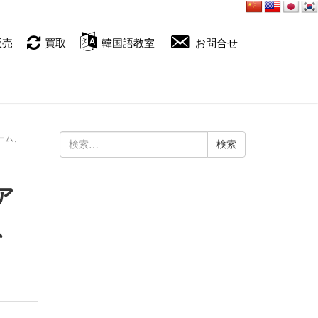
販売
買取
韓国語教室
お問合せ
オーム、
検
索:
ア
、