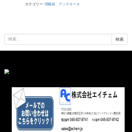
カテゴリー:
増幅器、アッテネータ
検
索: