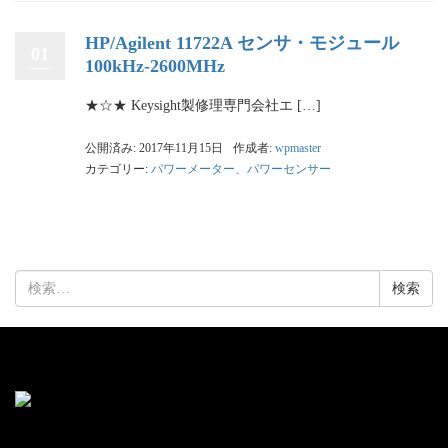
HP/Agilent 11722A センサ・モジュール
01
100kHz‑2600MHz
★☆★ Keysight製修理専門会社エ […]
公開済み: 2017年11月15日
作成者:
wpmaster
カテゴリー:
パワーメーター、パワーセンサー
検
索: