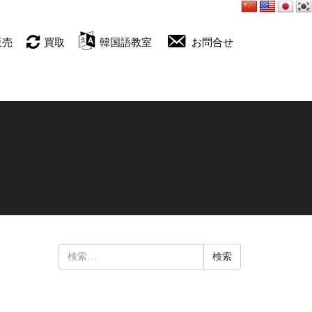
販売
買取
韓国語教室
お問合せ
検
索: