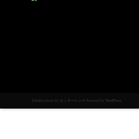
Habakiri theme by
モンキーレンチ
Powered by
WordPress