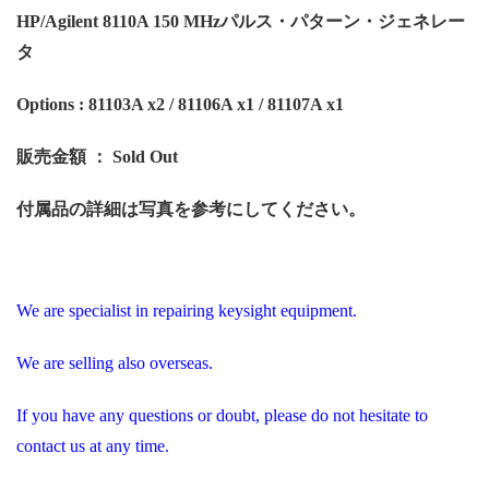
HP/Agilent 8110A 150 MHzパルス・パターン・ジェネレー
タ
Options : 81103A x2 / 81106A x1 / 81107A x1
販売金額 ： Sold Out
付属品の詳細は写真を参考にしてください。
We are specialist in repairing keysight equipment.
We are selling also overseas.
If you have any questions or doubt, please do not hesitate to
contact us at any time.