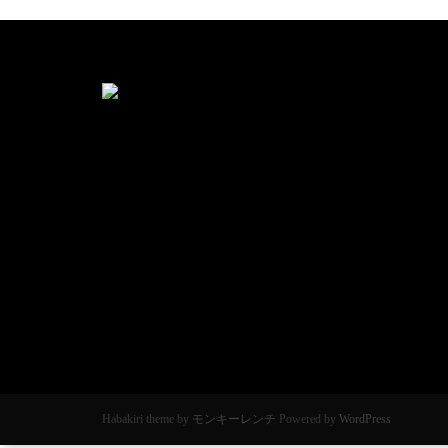
Habakiri theme by
モンキーレンチ
Powered by
WordPress