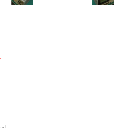
へ
[…]