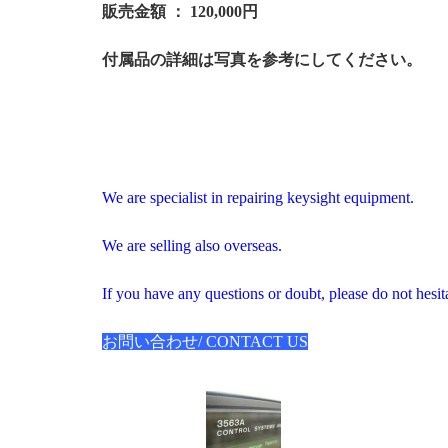
販売金額 ： 120,000円
付属品の詳細は写真を参考にしてください。
We are specialist in repairing keysight equipment.
We are selling also overseas.
If you have any questions or doubt, please do not hesita
お問い合わせ/ CONTACT US