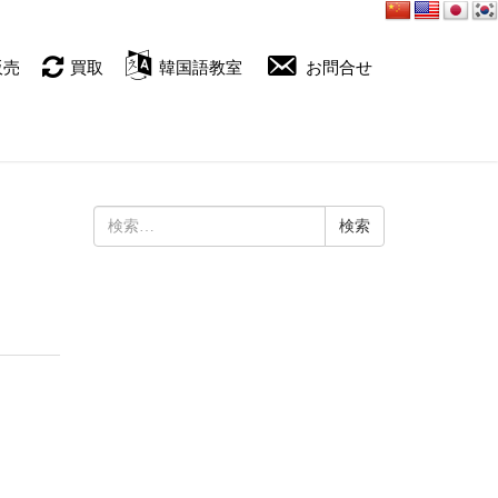
販売
買取
韓国語教室
お問合せ
検
索: