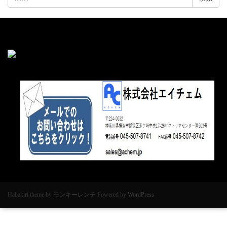
索:
Habakiri theme by
モンキーレンチ
Powered by
WordPress