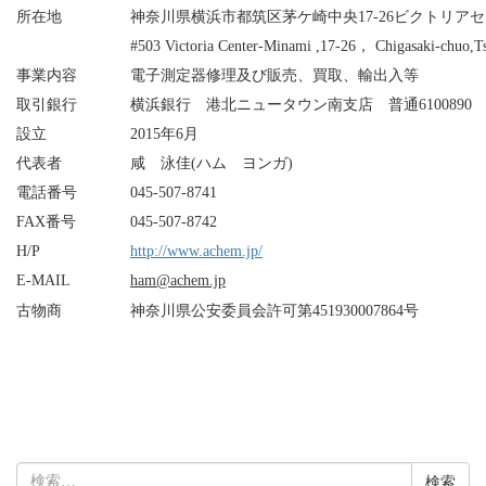
所在地
神奈川県横浜市都筑区茅ケ崎中央17-26ビクトリアセンタ
#503 Victoria Center-Minami ,17-26， Chigasaki-chu
事業内容
電子測定器修理及び販売、買取、輸出入等
取引銀行
横浜銀行 港北ニュータウン南支店 普通6100890
設立
2015年6月
代表者
咸 泳佳(ハム ヨンガ)
電話番号
045-507-8741
FAX番号
045-507-8742
H/P
http://www.achem.jp/
E-MAIL
ham@achem.jp
古物商
神奈川県公安委員会許可第451930007864号
検